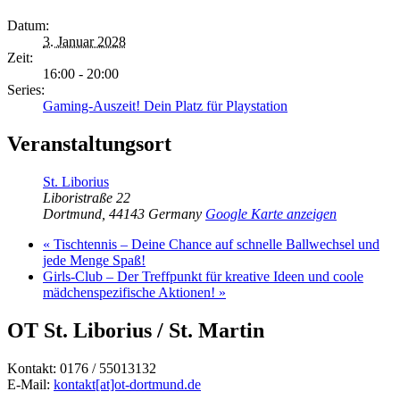
Datum:
3. Januar 2028
Zeit:
16:00 - 20:00
Series:
Gaming-Auszeit! Dein Platz für Playstation
Veranstaltungsort
St. Liborius
Liboristraße 22
Dortmund
,
44143
Germany
Google Karte anzeigen
«
Tischtennis – Deine Chance auf schnelle Ballwechsel und
jede Menge Spaß!
Girls-Club – Der Treffpunkt für kreative Ideen und coole
mädchenspezifische Aktionen!
»
OT St. Liborius / St. Martin
Kontakt: 0176 / 55013132
E-Mail:
kontakt[at]ot-dortmund.de