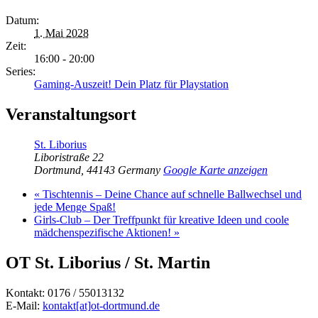
Datum:
1. Mai 2028
Zeit:
16:00 - 20:00
Series:
Gaming-Auszeit! Dein Platz für Playstation
Veranstaltungsort
St. Liborius
Liboristraße 22
Dortmund
,
44143
Germany
Google Karte anzeigen
«
Tischtennis – Deine Chance auf schnelle Ballwechsel und
jede Menge Spaß!
Girls-Club – Der Treffpunkt für kreative Ideen und coole
mädchenspezifische Aktionen!
»
OT St. Liborius / St. Martin
Kontakt: 0176 / 55013132
E-Mail:
kontakt[at]ot-dortmund.de