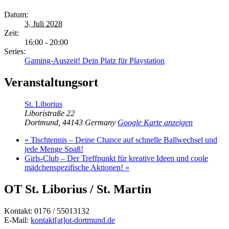
Datum:
3. Juli 2028
Zeit:
16:00 - 20:00
Series:
Gaming-Auszeit! Dein Platz für Playstation
Veranstaltungsort
St. Liborius
Liboristraße 22
Dortmund
,
44143
Germany
Google Karte anzeigen
«
Tischtennis – Deine Chance auf schnelle Ballwechsel und
jede Menge Spaß!
Girls-Club – Der Treffpunkt für kreative Ideen und coole
mädchenspezifische Aktionen!
»
OT St. Liborius / St. Martin
Kontakt: 0176 / 55013132
E-Mail:
kontakt[at]ot-dortmund.de