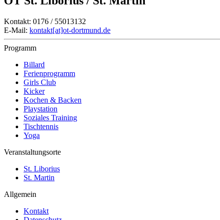
OT St. Liborius / St. Martin
Kontakt: 0176 / 55013132
E-Mail:
kontakt[at]ot-dortmund.de
Programm
Billard
Ferienprogramm
Girls Club
Kicker
Kochen & Backen
Playstation
Soziales Training
Tischtennis
Yoga
Veranstaltungsorte
St. Liborius
St. Martin
Allgemein
Kontakt
Datenschutz