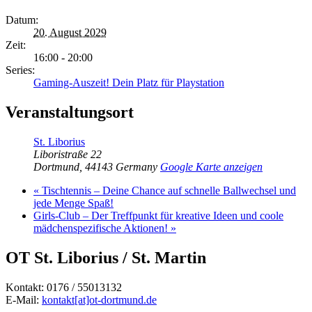
Datum:
20. August 2029
Zeit:
16:00 - 20:00
Series:
Gaming-Auszeit! Dein Platz für Playstation
Veranstaltungsort
St. Liborius
Liboristraße 22
Dortmund
,
44143
Germany
Google Karte anzeigen
«
Tischtennis – Deine Chance auf schnelle Ballwechsel und
jede Menge Spaß!
Girls-Club – Der Treffpunkt für kreative Ideen und coole
mädchenspezifische Aktionen!
»
OT St. Liborius / St. Martin
Kontakt: 0176 / 55013132
E-Mail:
kontakt[at]ot-dortmund.de