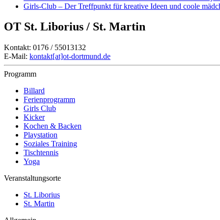
Girls-Club – Der Treffpunkt für kreative Ideen und coole mäd
OT St. Liborius / St. Martin
Kontakt: 0176 / 55013132
E-Mail:
kontakt[at]ot-dortmund.de
Programm
Billard
Ferienprogramm
Girls Club
Kicker
Kochen & Backen
Playstation
Soziales Training
Tischtennis
Yoga
Veranstaltungsorte
St. Liborius
St. Martin