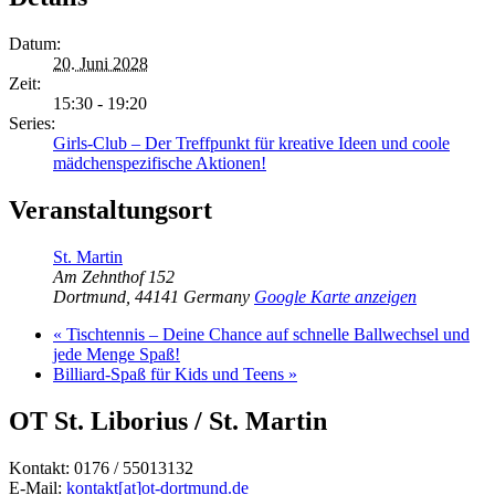
Datum:
20. Juni 2028
Zeit:
15:30 - 19:20
Series:
Girls-Club – Der Treffpunkt für kreative Ideen und coole
mädchenspezifische Aktionen!
Veranstaltungsort
St. Martin
Am Zehnthof 152
Dortmund
,
44141
Germany
Google Karte anzeigen
«
Tischtennis – Deine Chance auf schnelle Ballwechsel und
jede Menge Spaß!
Billiard-Spaß für Kids und Teens
»
OT St. Liborius / St. Martin
Kontakt: 0176 / 55013132
E-Mail:
kontakt[at]ot-dortmund.de