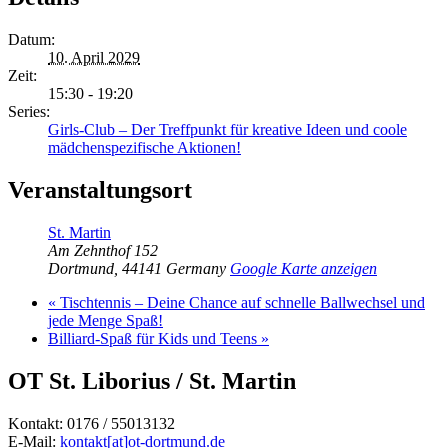
Datum:
10. April 2029
Zeit:
15:30 - 19:20
Series:
Girls-Club – Der Treffpunkt für kreative Ideen und coole
mädchenspezifische Aktionen!
Veranstaltungsort
St. Martin
Am Zehnthof 152
Dortmund
,
44141
Germany
Google Karte anzeigen
«
Tischtennis – Deine Chance auf schnelle Ballwechsel und
jede Menge Spaß!
Billiard-Spaß für Kids und Teens
»
OT St. Liborius / St. Martin
Kontakt: 0176 / 55013132
E-Mail:
kontakt[at]ot-dortmund.de