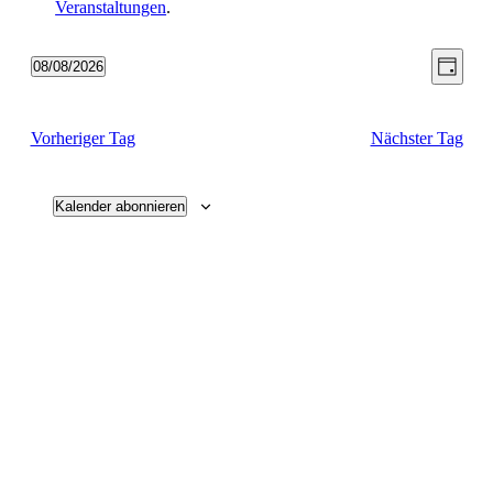
Veranstaltungen
.
Ansic
Vera
08/08/2026
Tag
Ansic
Datum
Navig
wählen.
Navi
Vorheriger Tag
Nächster Tag
Kalender abonnieren