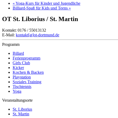
«
Yoga-Kurs für Kinder und Jugendliche
Billiard-Spaß für Kids und Teens
»
OT St. Liborius / St. Martin
Kontakt: 0176 / 55013132
E-Mail:
kontakt[at]ot-dortmund.de
Programm
Billard
Ferienprogramm
Girls Club
Kicker
Kochen & Backen
Playstation
Soziales Training
Tischtennis
Yoga
Veranstaltungsorte
St. Liborius
St. Martin