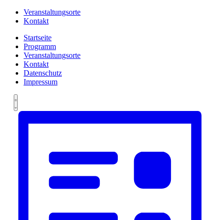
Veranstaltungsorte
Kontakt
Startseite
Programm
Veranstaltungsorte
Kontakt
Datenschutz
Impressum
Ansichten-
Veranstaltung
Summary
Ansichten-
Navigation
Navigation