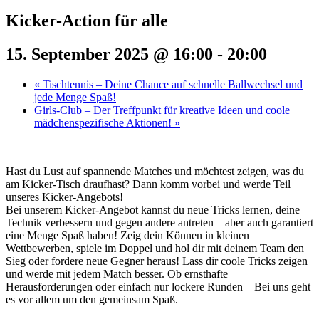
Kicker-Action für alle
15. September 2025 @ 16:00
-
20:00
«
Tischtennis – Deine Chance auf schnelle Ballwechsel und
jede Menge Spaß!
Girls-Club – Der Treffpunkt für kreative Ideen und coole
mädchenspezifische Aktionen!
»
Hast du Lust auf spannende Matches und möchtest zeigen, was du
am Kicker-Tisch draufhast? Dann komm vorbei und werde Teil
unseres Kicker-Angebots!
Bei unserem Kicker-Angebot kannst du neue Tricks lernen, deine
Technik verbessern und gegen andere antreten – aber auch garantiert
eine Menge Spaß haben! Zeig dein Können in kleinen
Wettbewerben, spiele im Doppel und hol dir mit deinem Team den
Sieg oder fordere neue Gegner heraus! Lass dir coole Tricks zeigen
und werde mit jedem Match besser. Ob ernsthafte
Herausforderungen oder einfach nur lockere Runden – Bei uns geht
es vor allem um den gemeinsam Spaß.