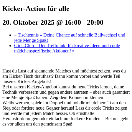
Kicker-Action für alle
20. Oktober 2025 @ 16:00
-
20:00
«
Tischtennis – Deine Chance auf schnelle Ballwechsel und
jede Menge Spaß!
Girls-Club – Der Treffpunkt für kreative Ideen und coole
mädchenspezifische Aktionen!
»
Hast du Lust auf spannende Matches und möchtest zeigen, was du
am Kicker-Tisch draufhast? Dann komm vorbei und werde Teil
unseres Kicker-Angebots!
Bei unserem Kicker-Angebot kannst du neue Tricks lernen, deine
Technik verbessern und gegen andere antreten – aber auch garantiert
eine Menge Spaß haben! Zeig dein Können in kleinen
Wettbewerben, spiele im Doppel und hol dir mit deinem Team den
Sieg oder fordere neue Gegner heraus! Lass dir coole Tricks zeigen
und werde mit jedem Match besser. Ob ernsthafte
Herausforderungen oder einfach nur lockere Runden – Bei uns geht
es vor allem um den gemeinsam Spaß.