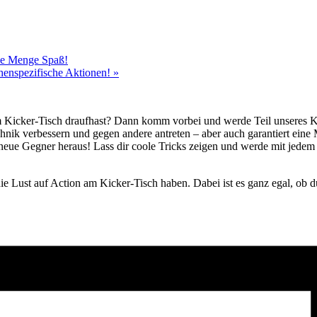
ede Menge Spaß!
chenspezifische Aktionen!
»
m Kicker-Tisch draufhast? Dann komm vorbei und werde Teil unseres 
hnik verbessern und gegen andere antreten – aber auch garantiert ei
neue Gegner heraus! Lass dir coole Tricks zeigen und werde mit jedem
.
e Lust auf Action am Kicker-Tisch haben. Dabei ist es ganz egal, ob du