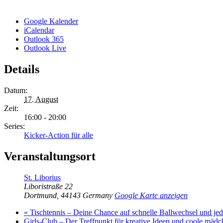
Google Kalender
iCalendar
Outlook 365
Outlook Live
Details
Datum:
17. August
Zeit:
16:00 - 20:00
Series:
Kicker-Action für alle
Veranstaltungsort
St. Liborius
Liboristraße 22
Dortmund
,
44143
Germany
Google Karte anzeigen
«
Tischtennis – Deine Chance auf schnelle Ballwechsel und j
Girls-Club – Der Treffpunkt für kreative Ideen und coole mäd