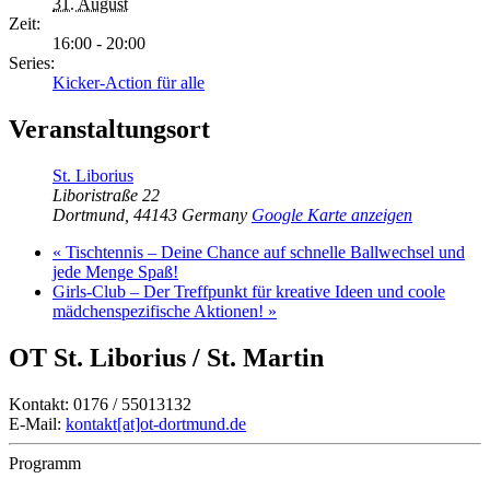
31. August
Zeit:
16:00 - 20:00
Series:
Kicker-Action für alle
Veranstaltungsort
St. Liborius
Liboristraße 22
Dortmund
,
44143
Germany
Google Karte anzeigen
«
Tischtennis – Deine Chance auf schnelle Ballwechsel und
jede Menge Spaß!
Girls-Club – Der Treffpunkt für kreative Ideen und coole
mädchenspezifische Aktionen!
»
OT St. Liborius / St. Martin
Kontakt: 0176 / 55013132
E-Mail:
kontakt[at]ot-dortmund.de
Programm