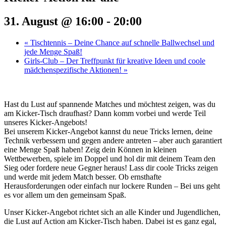
31. August @ 16:00
-
20:00
«
Tischtennis – Deine Chance auf schnelle Ballwechsel und
jede Menge Spaß!
Girls-Club – Der Treffpunkt für kreative Ideen und coole
mädchenspezifische Aktionen!
»
Hast du Lust auf spannende Matches und möchtest zeigen, was du
am Kicker-Tisch draufhast? Dann komm vorbei und werde Teil
unseres Kicker-Angebots!
Bei unserem Kicker-Angebot kannst du neue Tricks lernen, deine
Technik verbessern und gegen andere antreten – aber auch garantiert
eine Menge Spaß haben! Zeig dein Können in kleinen
Wettbewerben, spiele im Doppel und hol dir mit deinem Team den
Sieg oder fordere neue Gegner heraus! Lass dir coole Tricks zeigen
und werde mit jedem Match besser. Ob ernsthafte
Herausforderungen oder einfach nur lockere Runden – Bei uns geht
es vor allem um den gemeinsam Spaß.
Unser Kicker-Angebot richtet sich an alle Kinder und Jugendlichen,
die Lust auf Action am Kicker-Tisch haben. Dabei ist es ganz egal,