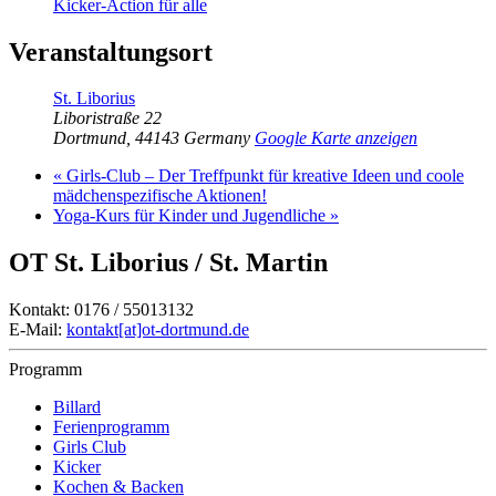
Kicker-Action für alle
Veranstaltungsort
St. Liborius
Liboristraße 22
Dortmund
,
44143
Germany
Google Karte anzeigen
«
Girls-Club – Der Treffpunkt für kreative Ideen und coole
mädchenspezifische Aktionen!
Yoga-Kurs für Kinder und Jugendliche
»
OT St. Liborius / St. Martin
Kontakt: 0176 / 55013132
E-Mail:
kontakt[at]ot-dortmund.de
Programm
Billard
Ferienprogramm
Girls Club
Kicker
Kochen & Backen