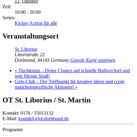
12. Oktober
Zeit:
16:00 - 20:00
Series:
Kicker-Action für alle
Veranstaltungsort
St. Liborius
Liboristraße 22
Dortmund
,
44143
Germany
Google Karte anzeigen
«
Tischtennis – Deine Chance auf schnelle Ballwechsel und
jede Menge Spaß!
Girls-Club – Der Treffpunkt für kreative Ideen und coole
mädchenspezifische Aktionen!
»
OT St. Liborius / St. Martin
Kontakt: 0176 / 55013132
E-Mail:
kontakt[at]ot-dortmund.de
Programm