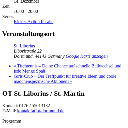
14. Dezember
Zeit:
16:00 - 20:00
Series:
Kicker-Action für alle
Veranstaltungsort
St. Liborius
Liboristraße 22
Dortmund
,
44143
Germany
Google Karte anzeigen
«
Tischtennis – Deine Chance auf schnelle Ballwechsel und
jede Menge Spaß!
Girls-Club – Der Treffpunkt für kreative Ideen und coole
mädchenspezifische Aktionen!
»
OT St. Liborius / St. Martin
Kontakt: 0176 / 55013132
E-Mail:
kontakt[at]ot-dortmund.de
Programm