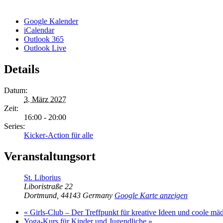
Google Kalender
iCalendar
Outlook 365
Outlook Live
Details
Datum:
3. März 2027
Zeit:
16:00 - 20:00
Series:
Kicker-Action für alle
Veranstaltungsort
St. Liborius
Liboristraße 22
Dortmund
,
44143
Germany
Google Karte anzeigen
«
Girls-Club – Der Treffpunkt für kreative Ideen und coole mä
Yoga-Kurs für Kinder und Jugendliche
»