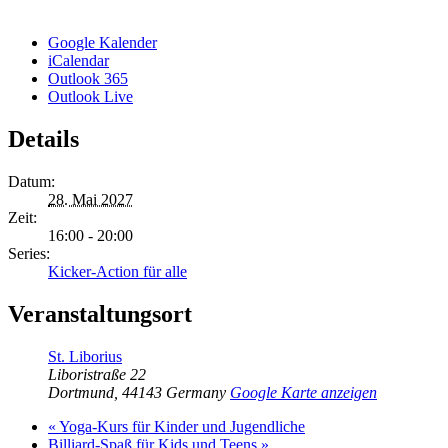
Google Kalender
iCalendar
Outlook 365
Outlook Live
Details
Datum:
28. Mai 2027
Zeit:
16:00 - 20:00
Series:
Kicker-Action für alle
Veranstaltungsort
St. Liborius
Liboristraße 22
Dortmund
,
44143
Germany
Google Karte anzeigen
«
Yoga-Kurs für Kinder und Jugendliche
Billiard-Spaß für Kids und Teens
»