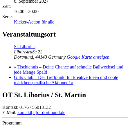
6. September 2027
Zeit:
16:00 - 20:00
Series:
Kicker-Action für alle
Veranstaltungsort
St. Liborius
Liboristraße 22
Dortmund
,
44143
Germany
Google Karte anzeigen
«
Tischtennis – Deine Chance auf schnelle Ballwechsel und
jede Menge Spaß!
Girls-Club – Der Treffpunkt für kreative Ideen und coole
mädchenspezifische Aktionen!
»
OT St. Liborius / St. Martin
Kontakt: 0176 / 55013132
E-Mail:
kontakt[at]ot-dortmund.de
Programm