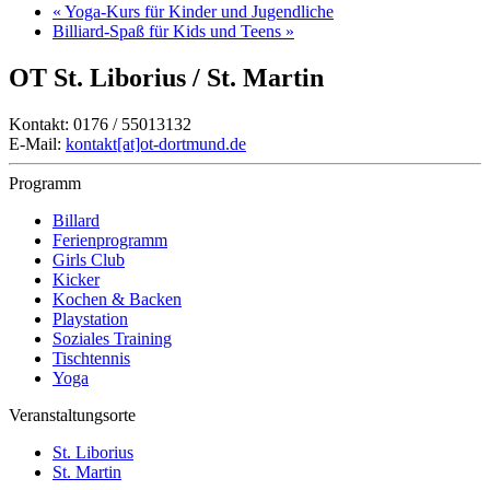
«
Yoga-Kurs für Kinder und Jugendliche
Billiard-Spaß für Kids und Teens
»
OT St. Liborius / St. Martin
Kontakt: 0176 / 55013132
E-Mail:
kontakt[at]ot-dortmund.de
Programm
Billard
Ferienprogramm
Girls Club
Kicker
Kochen & Backen
Playstation
Soziales Training
Tischtennis
Yoga
Veranstaltungsorte
St. Liborius
St. Martin