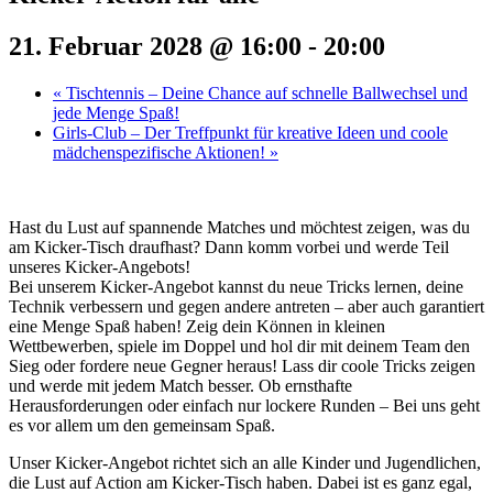
21. Februar 2028 @ 16:00
-
20:00
«
Tischtennis – Deine Chance auf schnelle Ballwechsel und
jede Menge Spaß!
Girls-Club – Der Treffpunkt für kreative Ideen und coole
mädchenspezifische Aktionen!
»
Hast du Lust auf spannende Matches und möchtest zeigen, was du
am Kicker-Tisch draufhast? Dann komm vorbei und werde Teil
unseres Kicker-Angebots!
Bei unserem Kicker-Angebot kannst du neue Tricks lernen, deine
Technik verbessern und gegen andere antreten – aber auch garantiert
eine Menge Spaß haben! Zeig dein Können in kleinen
Wettbewerben, spiele im Doppel und hol dir mit deinem Team den
Sieg oder fordere neue Gegner heraus! Lass dir coole Tricks zeigen
und werde mit jedem Match besser. Ob ernsthafte
Herausforderungen oder einfach nur lockere Runden – Bei uns geht
es vor allem um den gemeinsam Spaß.
Unser Kicker-Angebot richtet sich an alle Kinder und Jugendlichen,
die Lust auf Action am Kicker-Tisch haben. Dabei ist es ganz egal,