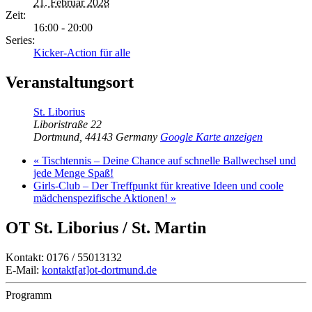
21. Februar 2028
Zeit:
16:00 - 20:00
Series:
Kicker-Action für alle
Veranstaltungsort
St. Liborius
Liboristraße 22
Dortmund
,
44143
Germany
Google Karte anzeigen
«
Tischtennis – Deine Chance auf schnelle Ballwechsel und
jede Menge Spaß!
Girls-Club – Der Treffpunkt für kreative Ideen und coole
mädchenspezifische Aktionen!
»
OT St. Liborius / St. Martin
Kontakt: 0176 / 55013132
E-Mail:
kontakt[at]ot-dortmund.de
Programm