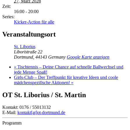
27. März 2028
Zeit:
16:00 - 20:00
Series:
Kicker-Action für alle
Veranstaltungsort
St. Liborius
Liboristraße 22
Dortmund
,
44143
Germany
Google Karte anzeigen
«
Tischtennis – Deine Chance auf schnelle Ballwechsel und
jede Menge Spaß!
Girls-Club – Der Treffpunkt für kreative Ideen und coole
mädchenspezifische Aktionen!
»
OT St. Liborius / St. Martin
Kontakt: 0176 / 55013132
E-Mail:
kontakt[at]ot-dortmund.de
Programm