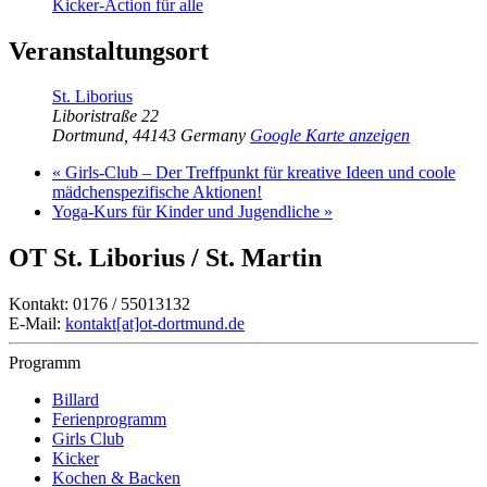
Kicker-Action für alle
Veranstaltungsort
St. Liborius
Liboristraße 22
Dortmund
,
44143
Germany
Google Karte anzeigen
«
Girls-Club – Der Treffpunkt für kreative Ideen und coole
mädchenspezifische Aktionen!
Yoga-Kurs für Kinder und Jugendliche
»
OT St. Liborius / St. Martin
Kontakt: 0176 / 55013132
E-Mail:
kontakt[at]ot-dortmund.de
Programm
Billard
Ferienprogramm
Girls Club
Kicker
Kochen & Backen