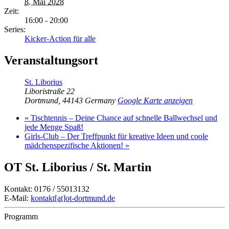
8. Mai 2028
Zeit:
16:00 - 20:00
Series:
Kicker-Action für alle
Veranstaltungsort
St. Liborius
Liboristraße 22
Dortmund
,
44143
Germany
Google Karte anzeigen
«
Tischtennis – Deine Chance auf schnelle Ballwechsel und
jede Menge Spaß!
Girls-Club – Der Treffpunkt für kreative Ideen und coole
mädchenspezifische Aktionen!
»
OT St. Liborius / St. Martin
Kontakt: 0176 / 55013132
E-Mail:
kontakt[at]ot-dortmund.de
Programm