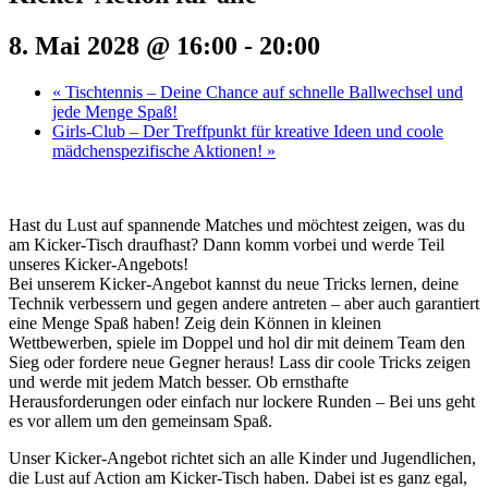
8. Mai 2028 @ 16:00
-
20:00
«
Tischtennis – Deine Chance auf schnelle Ballwechsel und
jede Menge Spaß!
Girls-Club – Der Treffpunkt für kreative Ideen und coole
mädchenspezifische Aktionen!
»
Hast du Lust auf spannende Matches und möchtest zeigen, was du
am Kicker-Tisch draufhast? Dann komm vorbei und werde Teil
unseres Kicker-Angebots!
Bei unserem Kicker-Angebot kannst du neue Tricks lernen, deine
Technik verbessern und gegen andere antreten – aber auch garantiert
eine Menge Spaß haben! Zeig dein Können in kleinen
Wettbewerben, spiele im Doppel und hol dir mit deinem Team den
Sieg oder fordere neue Gegner heraus! Lass dir coole Tricks zeigen
und werde mit jedem Match besser. Ob ernsthafte
Herausforderungen oder einfach nur lockere Runden – Bei uns geht
es vor allem um den gemeinsam Spaß.
Unser Kicker-Angebot richtet sich an alle Kinder und Jugendlichen,
die Lust auf Action am Kicker-Tisch haben. Dabei ist es ganz egal,