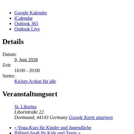
Google Kalender
iCalendar
Outlook 365
Outlook Live
Details
Datum:
9. Juni 2028
Zeit:
16:00 - 20:00
Series:
Kicker-Action für alle
Veranstaltungsort
St. Liborius
Liboristraße 22
Dortmund
,
44143
Germany
Google Karte anzeigen
«
Yoga-Kurs für Kinder und Jugendliche
Billiard-Spaß für Kids und Teens
»