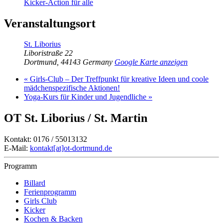
Kicker-Action für alle
Veranstaltungsort
St. Liborius
Liboristraße 22
Dortmund
,
44143
Germany
Google Karte anzeigen
«
Girls-Club – Der Treffpunkt für kreative Ideen und coole
mädchenspezifische Aktionen!
Yoga-Kurs für Kinder und Jugendliche
»
OT St. Liborius / St. Martin
Kontakt: 0176 / 55013132
E-Mail:
kontakt[at]ot-dortmund.de
Programm
Billard
Ferienprogramm
Girls Club
Kicker
Kochen & Backen