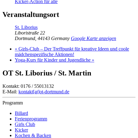
Kicker-Action für alle
Veranstaltungsort
St. Liborius
Liboristraße 22
Dortmund
,
44143
Germany
Google Karte anzeigen
«
Girls-Club – Der Treffpunkt für kreative Ideen und coole
mädchenspezifische Aktionen!
Yoga-Kurs für Kinder und Jugendliche
»
OT St. Liborius / St. Martin
Kontakt: 0176 / 55013132
E-Mail:
kontakt[at]ot-dortmund.de
Programm
Billard
Ferienprogramm
Girls Club
Kicker
Kochen & Backen