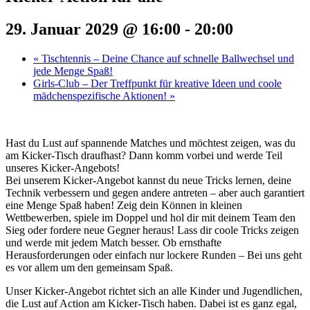
29. Januar 2029 @ 16:00
-
20:00
«
Tischtennis – Deine Chance auf schnelle Ballwechsel und
jede Menge Spaß!
Girls-Club – Der Treffpunkt für kreative Ideen und coole
mädchenspezifische Aktionen!
»
Hast du Lust auf spannende Matches und möchtest zeigen, was du
am Kicker-Tisch draufhast? Dann komm vorbei und werde Teil
unseres Kicker-Angebots!
Bei unserem Kicker-Angebot kannst du neue Tricks lernen, deine
Technik verbessern und gegen andere antreten – aber auch garantiert
eine Menge Spaß haben! Zeig dein Können in kleinen
Wettbewerben, spiele im Doppel und hol dir mit deinem Team den
Sieg oder fordere neue Gegner heraus! Lass dir coole Tricks zeigen
und werde mit jedem Match besser. Ob ernsthafte
Herausforderungen oder einfach nur lockere Runden – Bei uns geht
es vor allem um den gemeinsam Spaß.
Unser Kicker-Angebot richtet sich an alle Kinder und Jugendlichen,
die Lust auf Action am Kicker-Tisch haben. Dabei ist es ganz egal,