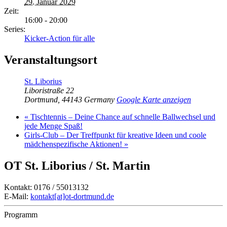
29. Januar 2029
Zeit:
16:00 - 20:00
Series:
Kicker-Action für alle
Veranstaltungsort
St. Liborius
Liboristraße 22
Dortmund
,
44143
Germany
Google Karte anzeigen
«
Tischtennis – Deine Chance auf schnelle Ballwechsel und
jede Menge Spaß!
Girls-Club – Der Treffpunkt für kreative Ideen und coole
mädchenspezifische Aktionen!
»
OT St. Liborius / St. Martin
Kontakt: 0176 / 55013132
E-Mail:
kontakt[at]ot-dortmund.de
Programm