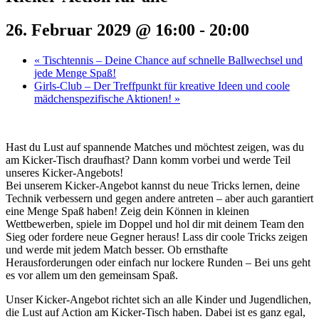
26. Februar 2029 @ 16:00
-
20:00
«
Tischtennis – Deine Chance auf schnelle Ballwechsel und
jede Menge Spaß!
Girls-Club – Der Treffpunkt für kreative Ideen und coole
mädchenspezifische Aktionen!
»
Hast du Lust auf spannende Matches und möchtest zeigen, was du
am Kicker-Tisch draufhast? Dann komm vorbei und werde Teil
unseres Kicker-Angebots!
Bei unserem Kicker-Angebot kannst du neue Tricks lernen, deine
Technik verbessern und gegen andere antreten – aber auch garantiert
eine Menge Spaß haben! Zeig dein Können in kleinen
Wettbewerben, spiele im Doppel und hol dir mit deinem Team den
Sieg oder fordere neue Gegner heraus! Lass dir coole Tricks zeigen
und werde mit jedem Match besser. Ob ernsthafte
Herausforderungen oder einfach nur lockere Runden – Bei uns geht
es vor allem um den gemeinsam Spaß.
Unser Kicker-Angebot richtet sich an alle Kinder und Jugendlichen,
die Lust auf Action am Kicker-Tisch haben. Dabei ist es ganz egal,