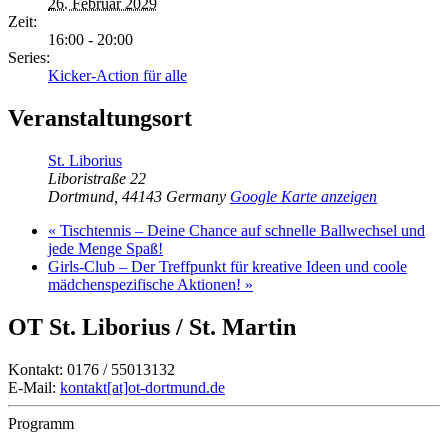
26. Februar 2029
Zeit:
16:00 - 20:00
Series:
Kicker-Action für alle
Veranstaltungsort
St. Liborius
Liboristraße 22
Dortmund
,
44143
Germany
Google Karte anzeigen
«
Tischtennis – Deine Chance auf schnelle Ballwechsel und
jede Menge Spaß!
Girls-Club – Der Treffpunkt für kreative Ideen und coole
mädchenspezifische Aktionen!
»
OT St. Liborius / St. Martin
Kontakt: 0176 / 55013132
E-Mail:
kontakt[at]ot-dortmund.de
Programm