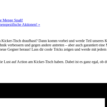
ede Menge Spaß!
chenspezifische Aktionen!
»
m Kicker-Tisch draufhast? Dann komm vorbei und werde Teil unseres 
hnik verbessern und gegen andere antreten – aber auch garantiert ei
neue Gegner heraus! Lass dir coole Tricks zeigen und werde mit jedem
.
e Lust auf Action am Kicker-Tisch haben. Dabei ist es ganz egal, ob du