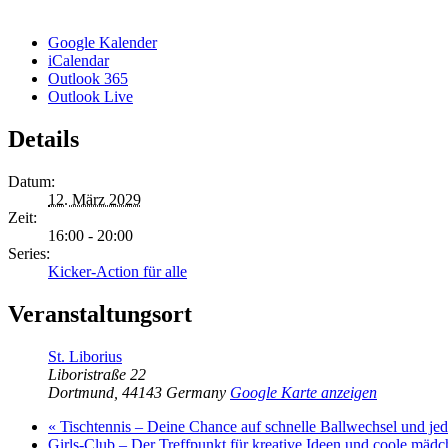
Google Kalender
iCalendar
Outlook 365
Outlook Live
Details
Datum:
12. März 2029
Zeit:
16:00 - 20:00
Series:
Kicker-Action für alle
Veranstaltungsort
St. Liborius
Liboristraße 22
Dortmund
,
44143
Germany
Google Karte anzeigen
«
Tischtennis – Deine Chance auf schnelle Ballwechsel und j
Girls-Club – Der Treffpunkt für kreative Ideen und coole mäd