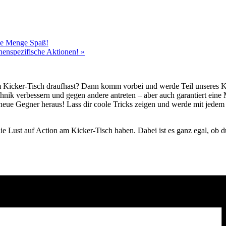
ede Menge Spaß!
chenspezifische Aktionen!
»
m Kicker-Tisch draufhast? Dann komm vorbei und werde Teil unseres 
hnik verbessern und gegen andere antreten – aber auch garantiert ei
neue Gegner heraus! Lass dir coole Tricks zeigen und werde mit jedem
.
e Lust auf Action am Kicker-Tisch haben. Dabei ist es ganz egal, ob du