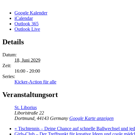
Google Kalender
iCalendar
Outlook 365
Outlook Live
Details
Datum:
18. Juni 2029
Zeit:
16:00 - 20:00
Series:
Kicker-Action für alle
Veranstaltungsort
St. Liborius
Liboristraße 22
Dortmund
,
44143
Germany
Google Karte anzeigen
«
Tischtennis – Deine Chance auf schnelle Ballwechsel und j
Girls-Club – Der Treffpunkt für kreative Ideen und coole mäd