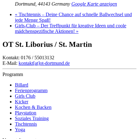
Dortmund
,
44143
Germany
Google Karte anzeigen
«
Tischtennis – Deine Chance auf schnelle Ballwechsel und
jede Menge Spaß!
Girls-Club – Der Treffpunkt für kreative Ideen und coole
mädchenspezifische Aktionen!
»
OT St. Liborius / St. Martin
Kontakt: 0176 / 55013132
E-Mail:
kontakt[at]ot-dortmund.de
Programm
Billard
Ferienprogramm
Girls Club
Kicker
Kochen & Backen
Playstation
Soziales Training
Tischtennis
Yoga