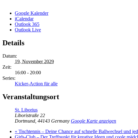
Google Kalender
iCalendar
Outlook 365
Outlook Live
Details
Datum:
19. November 2029
Zeit:
16:00 - 20:00
Series:
Kicker-Action für alle
Veranstaltungsort
St. Liborius
Liboristraße 22
Dortmund
,
44143
Germany
Google Karte anzeigen
«
Tischtennis – Deine Chance auf schnelle Ballwechsel und j
Girls-Club – Der Treffpunkt für kreative Ideen und coole mäd