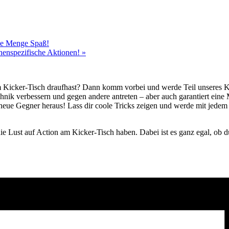
ede Menge Spaß!
chenspezifische Aktionen!
»
m Kicker-Tisch draufhast? Dann komm vorbei und werde Teil unseres 
hnik verbessern und gegen andere antreten – aber auch garantiert ei
neue Gegner heraus! Lass dir coole Tricks zeigen und werde mit jedem
.
e Lust auf Action am Kicker-Tisch haben. Dabei ist es ganz egal, ob du