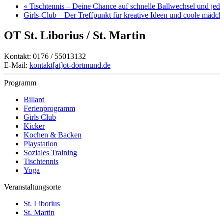
«
Tischtennis – Deine Chance auf schnelle Ballwechsel und j
Girls-Club – Der Treffpunkt für kreative Ideen und coole mäd
OT St. Liborius / St. Martin
Kontakt: 0176 / 55013132
E-Mail:
kontakt[at]ot-dortmund.de
Programm
Billard
Ferienprogramm
Girls Club
Kicker
Kochen & Backen
Playstation
Soziales Training
Tischtennis
Yoga
Veranstaltungsorte
St. Liborius
St. Martin