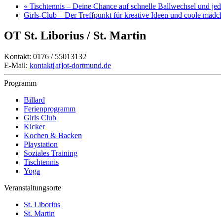
«
Tischtennis – Deine Chance auf schnelle Ballwechsel und j
Girls-Club – Der Treffpunkt für kreative Ideen und coole mäd
OT St. Liborius / St. Martin
Kontakt: 0176 / 55013132
E-Mail:
kontakt[at]ot-dortmund.de
Programm
Billard
Ferienprogramm
Girls Club
Kicker
Kochen & Backen
Playstation
Soziales Training
Tischtennis
Yoga
Veranstaltungsorte
St. Liborius
St. Martin