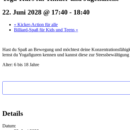
22. Juni 2028 @ 17:40
-
18:40
«
Kicker-Action für alle
Billiard-Spaß für Kids und Teens
»
Hast du Spaß an Bewegung und möchtest deine Konzentrationsfähigke
lernst du Yogafiguren kennen und kannst diese zur Stressbewältigung 
Alter: 6 bis 18 Jahre
Details
Datum: