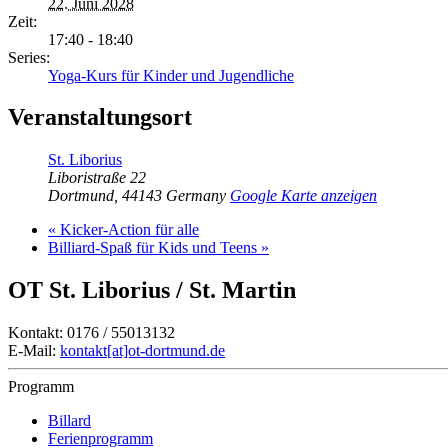
22. Juni 2028
Zeit:
17:40 - 18:40
Series:
Yoga-Kurs für Kinder und Jugendliche
Veranstaltungsort
St. Liborius
Liboristraße 22
Dortmund
,
44143
Germany
Google Karte anzeigen
«
Kicker-Action für alle
Billiard-Spaß für Kids und Teens
»
OT St. Liborius / St. Martin
Kontakt: 0176 / 55013132
E-Mail:
kontakt[at]ot-dortmund.de
Programm
Billard
Ferienprogramm