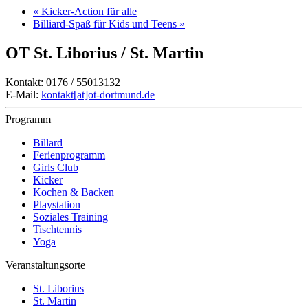
«
Kicker-Action für alle
Billiard-Spaß für Kids und Teens
»
OT St. Liborius / St. Martin
Kontakt: 0176 / 55013132
E-Mail:
kontakt[at]ot-dortmund.de
Programm
Billard
Ferienprogramm
Girls Club
Kicker
Kochen & Backen
Playstation
Soziales Training
Tischtennis
Yoga
Veranstaltungsorte
St. Liborius
St. Martin