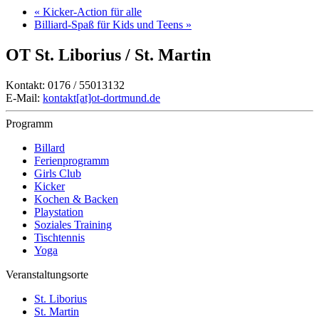
«
Kicker-Action für alle
Billiard-Spaß für Kids und Teens
»
OT St. Liborius / St. Martin
Kontakt: 0176 / 55013132
E-Mail:
kontakt[at]ot-dortmund.de
Programm
Billard
Ferienprogramm
Girls Club
Kicker
Kochen & Backen
Playstation
Soziales Training
Tischtennis
Yoga
Veranstaltungsorte
St. Liborius
St. Martin