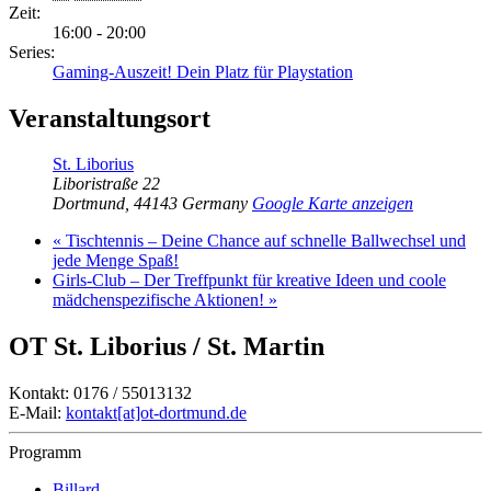
Zeit:
16:00 - 20:00
Series:
Gaming-Auszeit! Dein Platz für Playstation
Veranstaltungsort
St. Liborius
Liboristraße 22
Dortmund
,
44143
Germany
Google Karte anzeigen
«
Tischtennis – Deine Chance auf schnelle Ballwechsel und
jede Menge Spaß!
Girls-Club – Der Treffpunkt für kreative Ideen und coole
mädchenspezifische Aktionen!
»
OT St. Liborius / St. Martin
Kontakt: 0176 / 55013132
E-Mail:
kontakt[at]ot-dortmund.de
Programm
Billard