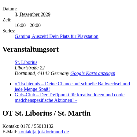
Datum:
3. Dezember 2029
Zeit:
16:00 - 20:00
Series:
Gaming-Auszeit! Dein Platz für Playstation
Veranstaltungsort
St. Liborius
Liboristraße 22
Dortmund
,
44143
Germany
Google Karte anzeigen
«
Tischtennis – Deine Chance auf schnelle Ballwechsel und
jede Menge Spaß!
Girls-Club – Der Treffpunkt für kreative Ideen und coole
mädchenspezifische Aktionen!
»
OT St. Liborius / St. Martin
Kontakt: 0176 / 55013132
E-Mail:
kontakt[at]ot-dortmund.de