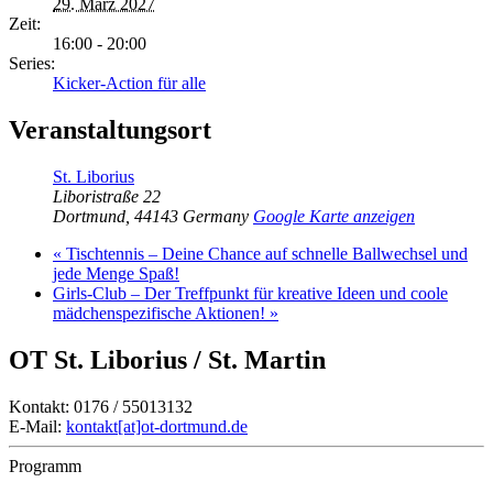
29. März 2027
Zeit:
16:00 - 20:00
Series:
Kicker-Action für alle
Veranstaltungsort
St. Liborius
Liboristraße 22
Dortmund
,
44143
Germany
Google Karte anzeigen
«
Tischtennis – Deine Chance auf schnelle Ballwechsel und
jede Menge Spaß!
Girls-Club – Der Treffpunkt für kreative Ideen und coole
mädchenspezifische Aktionen!
»
OT St. Liborius / St. Martin
Kontakt: 0176 / 55013132
E-Mail:
kontakt[at]ot-dortmund.de
Programm