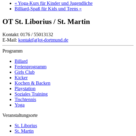
«
Yoga-Kurs für Kinder und Jugendliche
Billiard-Spaß für Kids und Teens
»
OT St. Liborius / St. Martin
Kontakt: 0176 / 55013132
E-Mail:
kontakt[at]ot-dortmund.de
Programm
Billard
Ferienprogramm
Girls Club
Kicker
Kochen & Backen
Playstation
Soziales Training
Tischtennis
Yoga
Veranstaltungsorte
St. Liborius
St. Martin