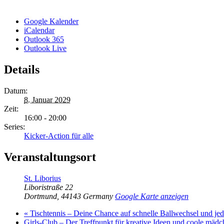
Google Kalender
iCalendar
Outlook 365
Outlook Live
Details
Datum:
8. Januar 2029
Zeit:
16:00 - 20:00
Series:
Kicker-Action für alle
Veranstaltungsort
St. Liborius
Liboristraße 22
Dortmund
,
44143
Germany
Google Karte anzeigen
«
Tischtennis – Deine Chance auf schnelle Ballwechsel und j
Girls-Club – Der Treffpunkt für kreative Ideen und coole mäd