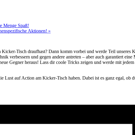
ede Menge Spaß!
chenspezifische Aktionen!
»
m Kicker-Tisch draufhast? Dann komm vorbei und werde Teil unseres 
hnik verbessern und gegen andere antreten – aber auch garantiert ei
neue Gegner heraus! Lass dir coole Tricks zeigen und werde mit jedem
.
e Lust auf Action am Kicker-Tisch haben. Dabei ist es ganz egal, ob du