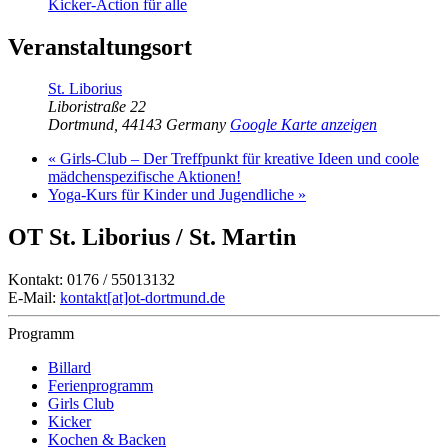
Kicker-Action für alle
Veranstaltungsort
St. Liborius
Liboristraße 22
Dortmund
,
44143
Germany
Google Karte anzeigen
«
Girls-Club – Der Treffpunkt für kreative Ideen und coole
mädchenspezifische Aktionen!
Yoga-Kurs für Kinder und Jugendliche
»
OT St. Liborius / St. Martin
Kontakt: 0176 / 55013132
E-Mail:
kontakt[at]ot-dortmund.de
Programm
Billard
Ferienprogramm
Girls Club
Kicker
Kochen & Backen