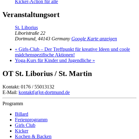
Kicker-Action für alle
Veranstaltungsort
St. Liborius
Liboristraße 22
Dortmund
,
44143
Germany
Google Karte anzeigen
«
Girls-Club – Der Treffpunkt für kreative Ideen und coole
mädchenspezifische Aktionen!
Yoga-Kurs für Kinder und Jugendliche
»
OT St. Liborius / St. Martin
Kontakt: 0176 / 55013132
E-Mail:
kontakt[at]ot-dortmund.de
Programm
Billard
Ferienprogramm
Girls Club
Kicker
Kochen & Backen