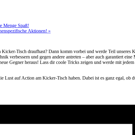
ede Menge Spaß!
chenspezifische Aktionen!
»
m Kicker-Tisch draufhast? Dann komm vorbei und werde Teil unseres 
hnik verbessern und gegen andere antreten – aber auch garantiert ei
neue Gegner heraus! Lass dir coole Tricks zeigen und werde mit jedem
.
e Lust auf Action am Kicker-Tisch haben. Dabei ist es ganz egal, ob du