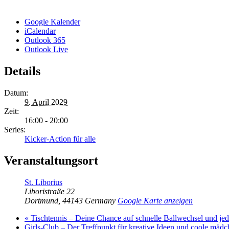
Google Kalender
iCalendar
Outlook 365
Outlook Live
Details
Datum:
9. April 2029
Zeit:
16:00 - 20:00
Series:
Kicker-Action für alle
Veranstaltungsort
St. Liborius
Liboristraße 22
Dortmund
,
44143
Germany
Google Karte anzeigen
«
Tischtennis – Deine Chance auf schnelle Ballwechsel und j
Girls-Club – Der Treffpunkt für kreative Ideen und coole mäd