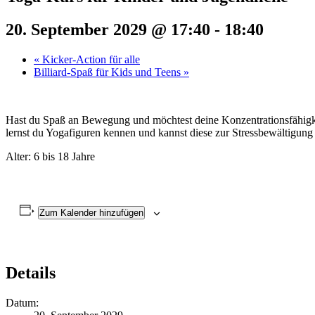
20. September 2029 @ 17:40
-
18:40
«
Kicker-Action für alle
Billiard-Spaß für Kids und Teens
»
Hast du Spaß an Bewegung und möchtest deine Konzentrationsfähigke
lernst du Yogafiguren kennen und kannst diese zur Stressbewältigung 
Alter: 6 bis 18 Jahre
Zum Kalender hinzufügen
Details
Datum: