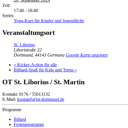
20. September 2029
Zeit:
17:40 - 18:40
Series:
Yoga-Kurs für Kinder und Jugendliche
Veranstaltungsort
St. Liborius
Liboristraße 22
Dortmund
,
44143
Germany
Google Karte anzeigen
«
Kicker-Action für alle
Billiard-Spaß für Kids und Teens
»
OT St. Liborius / St. Martin
Kontakt: 0176 / 55013132
E-Mail:
kontakt[at]ot-dortmund.de
Programm
Billard
Ferienprogramm