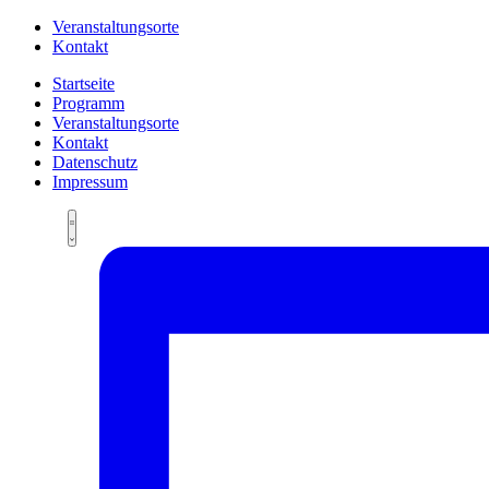
Veranstaltungsorte
Kontakt
Startseite
Programm
Veranstaltungsorte
Kontakt
Datenschutz
Impressum
Ansichten-
Veranstaltung
Summary
Ansichten-
Navigation
Navigation